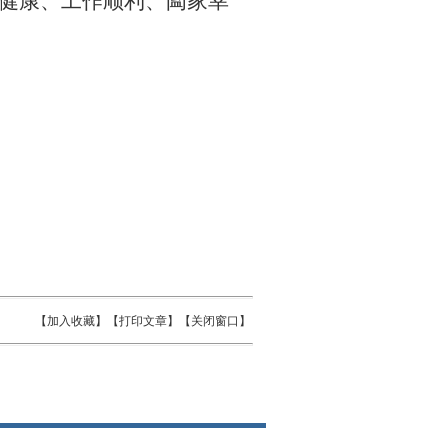
健康、工作顺利、阖家幸
【
加入收藏
】【
打印文章
】【
关闭窗口
】