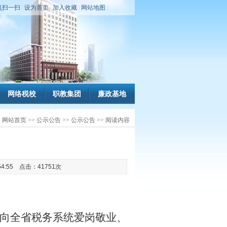
机扫一扫
|
设为首页
|
加入收藏
|
网站地图
|
网络税校
职教集团
廉政基地
：
网站首页
>>
公示公告
>>
公示公告
>>
阅读内容
1:54:55 点击：41751次
向全省税务系统爱岗敬业、