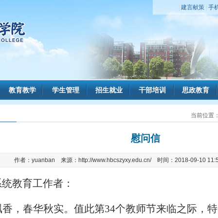
|
建言献策
|
手
教育教学
学生管理
招生就业
干部培训
思政教育
当前位置
慰问信
作者：yuanban 来源：http://www.hbcszyxy.edu.cn/ 时间：2018-09-10 1
系统教育工作者：
飘香，春华秋实。值此第
34
个教师节来临之际，特