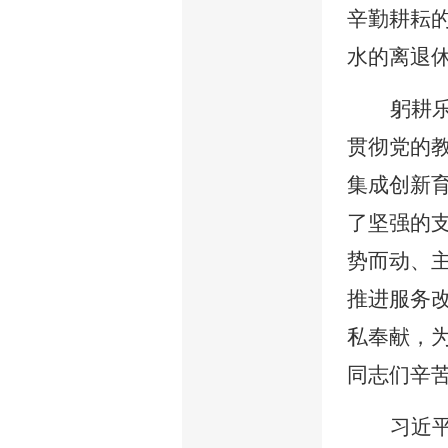
辛勤耕耘
水的离退
躬耕
贯彻党的
集成创新
了坚强的
势而动、
推进服务
私奉献，
同志们辛
习近